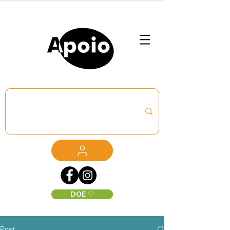
DOE ♡
Post