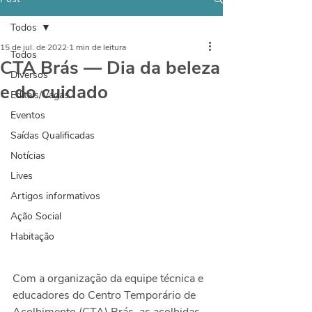
Todos
15 de jul. de 2022
1 min de leitura
Todos
CTA Brás — Dia da beleza
Diversos
e do cuidado
Editais/Vagas
Eventos
Saídas Qualificadas
Notícias
Lives
Artigos informativos
Ação Social
Habitação
Com a organização da equipe técnica e 
educadores do Centro Temporário de 
Acolhimento (CTA) Brás, as acolhidas 