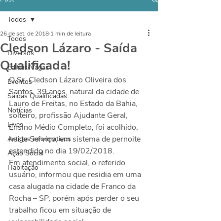
Todos
26 de set. de 2018
1 min de leitura
Todos
Cledson Lázaro - Saída
Diversos
Qualificada!
Editais/Vagas
O Sr. Cledson Lázaro Oliveira dos 
Eventos
Santos, 39 anos, natural da cidade de 
Saídas Qualificadas
Lauro de Freitas, no Estado da Bahia, 
Notícias
solteiro, profissão Ajudante Geral, 
Lives
Ensino Médio Completo, foi acolhido, 
neste Serviço, em sistema de pernoite 
Artigos informativos
estendido no dia 19/02/2018.
Ação Social
Em atendimento social, o referido 
Habitação
usuário, informou que residia em uma 
casa alugada na cidade de Franco da 
Rocha – SP, porém após perder o seu 
trabalho ficou em situação de 