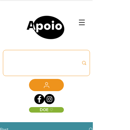
DOE ♡
Post