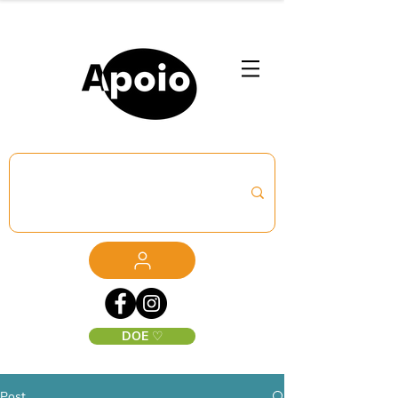
DOE ♡
Post