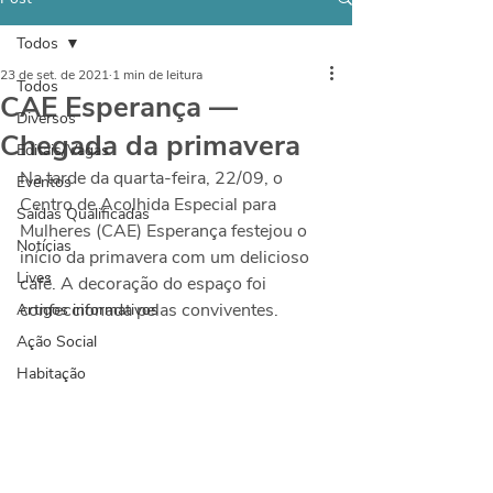
Todos
23 de set. de 2021
1 min de leitura
Todos
CAE Esperança —
Diversos
Chegada da primavera
Editais/Vagas
Na tarde da quarta-feira, 22/09, o 
Eventos
Centro de Acolhida Especial para 
Saídas Qualificadas
Mulheres (CAE) Esperança festejou o 
Notícias
início da primavera com um delicioso 
Lives
café. A decoração do espaço foi 
confeccionada pelas conviventes.
Artigos informativos
Ação Social
Habitação