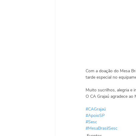
Com a doação do Mesa Bras
tarde especial no equipame
Muito sucrilhos, alegria e 
O CA Grajaú agradece ao Me
#CAGrajaú
#ApoioSP
#Sesc
#MesaBrasilSesc
Eventos