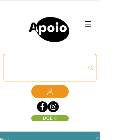
DOE ♡
Post