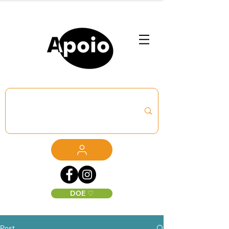
DOE ♡
Post