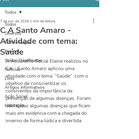
Todos
7 de jun. de 2018
1 min de leitura
Todos
C A Santo Amaro -
Diversos
Atividade com tema:
Editais/Vagas
Saúde
Eventos
Saídas Qualificadas
A Assistente Social Elaine realizou no 
CA - Santo Amaro aplicou uma 
Notícias
atividade com o tema: “Saúde”  com o 
Lives
objetivo de conscientizar os 
Artigos informativos
conviventes da importância da 
Ação Social
prevenção de algumas doenças. Foram 
Habitação
abordadas algumas doenças que ficam 
mais em evidencia com a chegada do 
inverno de forma lúdica e divertida.