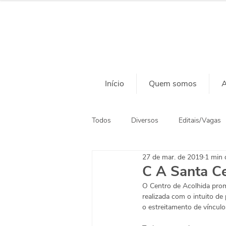
Início
Quem somos
A
Todos
Diversos
Editais/Vagas
27 de mar. de 2019
1 min d
Ação Social
Habitação
C A Santa Ce
O Centro de Acolhida prom
realizada com o intuito d
o estreitamento de vínculo