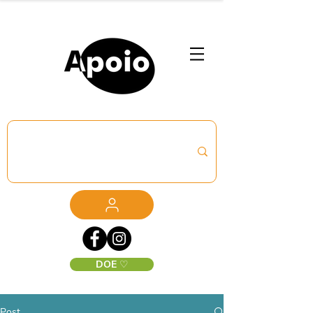
DOE ♡
Post