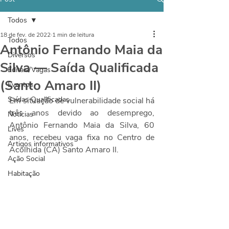
Todos
18 de fev. de 2022
1 min de leitura
Todos
Antônio Fernando Maia da
Diversos
Silva — Saída Qualificada
Editais/Vagas
(Santo Amaro II)
Eventos
Saídas Qualificadas
Em situação de vulnerabilidade social há 
três anos devido ao desemprego, 
Notícias
Antônio Fernando Maia da Silva, 60 
Lives
anos, recebeu vaga fixa no Centro de 
Artigos informativos
Acolhida (CA) Santo Amaro II.
Ação Social
Habitação