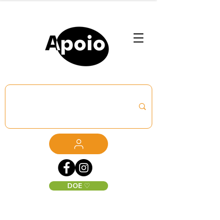
DOE ♡