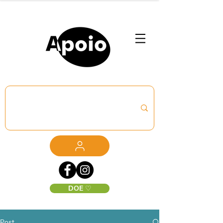
DOE ♡
Post