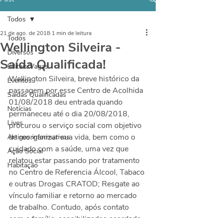
Todos
21 de ago. de 2018
1 min de leitura
Todos
Wellington Silveira -
Diversos
Saída Qualificada!
Editais/Vagas
Wellington Silveira, breve histórico da 
Eventos
passagem por esse Centro de Acolhida 
Saídas Qualificadas
01/08/2018 deu entrada quando 
Notícias
permaneceu até o dia 20/08/2018, 
Lives
procurou o serviço social com objetivo 
de reorganizar sua vida, bem como o 
Artigos informativos
cuidado com a saúde, uma vez que 
Ação Social
relatou estar passando por tratamento 
Habitação
no Centro de Referencia Álcool, Tabaco 
e outras Drogas CRATOD; Resgate ao 
vínculo familiar e retorno ao mercado 
de trabalho. Contudo, após contato 