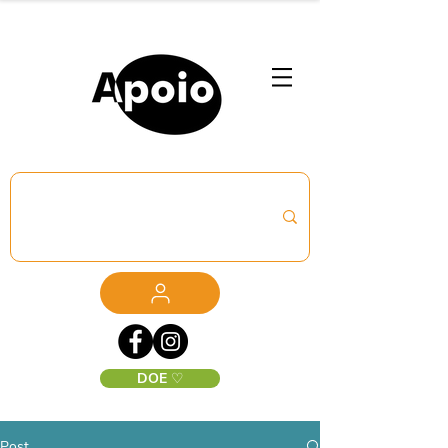
DOE ♡
Post