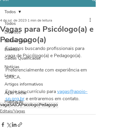
Todos
4 de jul. de 2023
1 min de leitura
Todos
Vagas para Psicólogo(a) e
Diversos
Pedagogo(a)
Editais/Vagas
Estamos buscando profissionais para 
Eventos
vaga de Psicólogo(a) e Pedagogo(a).
Saídas Qualificadas
Notícias
Preferencialmente com experiência em 
Lives
SAICA.
Artigos informativos
Envie seu currículo para 
vagas@apoio-
Ação Social
sp.org.br
 e entraremos em contato.
Habitação
vaga
SAICA
Psicologo
Pedagogo
Editais/Vagas