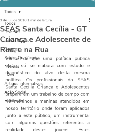
Todos
3 de jul. de 2018
1 min de leitura
Todos
SEAS Santa Cecília - GT
Diversos
Criança e Adolescente de
Editais/Vagas
Rua, e na Rua
Eventos
Saídas Qualificadas
Certos de que uma política pública 
eficaz só se elabora com estudo e 
Notícias
diagnóstico do alvo desta mesma 
Lives
política. Os profissionais do SEAS 
Artigos informativos
Santa Cecília Criança e Adolescentes 
Ação Social
prepararam um trabalho de campo com 
Habitação
40 meninos e meninas atendidos em 
nosso território onde foram aplicados 
junto a este público, um instrumental 
com algumas questões referentes a 
realidade destes jovens. Estes 