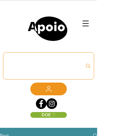
DOE ♡
Post