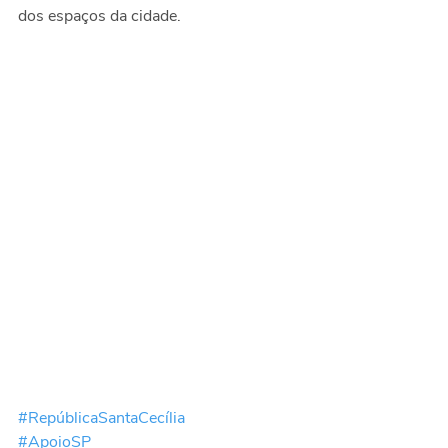
dos espaços da cidade. 
#RepúblicaSantaCecília
#ApoioSP