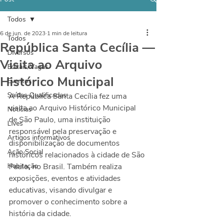
Todos
6 de jun. de 2023
1 min de leitura
Todos
República Santa Cecília —
Diversos
Visita ao Arquivo
Editais/Vagas
Histórico Municipal
Eventos
Saídas Qualificadas
A República Santa Cecília fez uma 
visita ao Arquivo Histórico Municipal 
Notícias
de São Paulo, uma instituição 
Lives
responsável pela preservação e 
Artigos informativos
disponibilização de documentos 
Ação Social
históricos relacionados à cidade de São 
Habitação
Paulo, no Brasil. Também realiza 
exposições, eventos e atividades 
educativas, visando divulgar e 
promover o conhecimento sobre a 
história da cidade. 