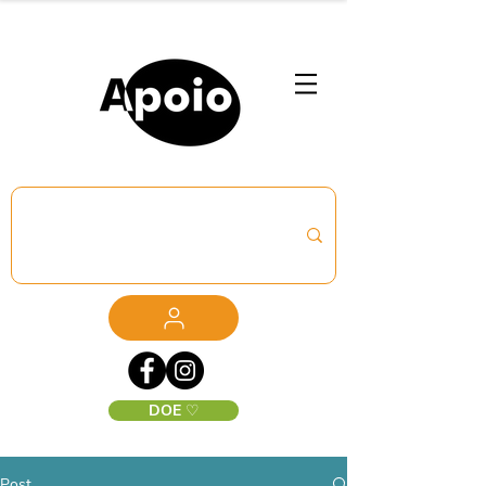
DOE ♡
Post