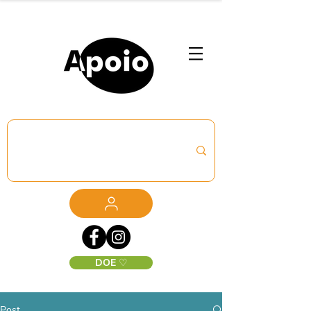
DOE ♡
Post