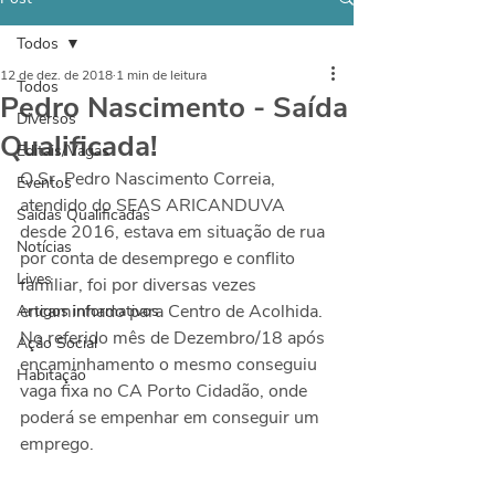
Todos
12 de dez. de 2018
1 min de leitura
Todos
Pedro Nascimento - Saída
Diversos
Qualificada!
Editais/Vagas
O Sr. Pedro Nascimento Correia, 
Eventos
atendido do SEAS ARICANDUVA 
Saídas Qualificadas
desde 2016, estava em situação de rua 
Notícias
por conta de desemprego e conflito 
Lives
familiar, foi por diversas vezes 
encaminhado para Centro de Acolhida. 
Artigos informativos
No referido mês de Dezembro/18 após 
Ação Social
encaminhamento o mesmo conseguiu 
Habitação
vaga fixa no CA Porto Cidadão, onde 
poderá se empenhar em conseguir um 
emprego.