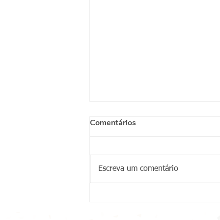
Comentários
Escreva um comentário
Conviventes do CA Jaçanã
recebem equipe do CRPIR