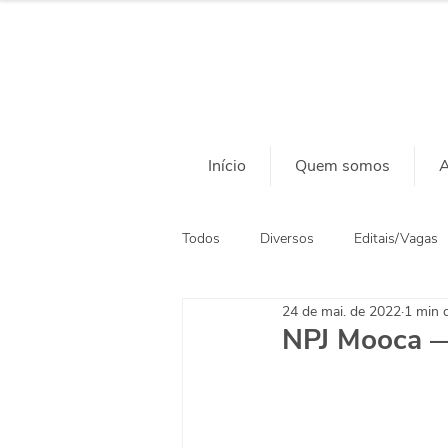
Início
Quem somos
A
Todos
Diversos
Editais/Vagas
24 de mai. de 2022
1 min d
Ação Social
Habitação
NPJ Mooca 