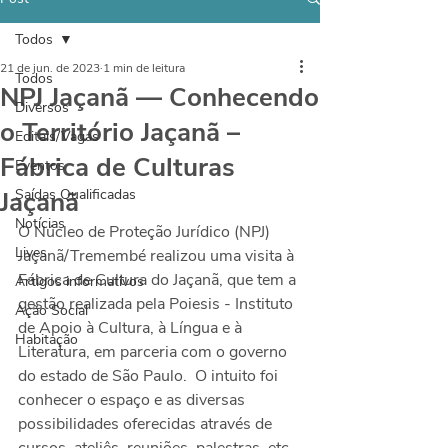
Todos
21 de jun. de 2023
1 min de leitura
Todos
NPJ Jaçanã — Conhecendo
Diversos
o Território Jaçanã –
Editais/Vagas
Fábrica de Culturas
Eventos
Jaçanã
Saídas Qualificadas
Notícias
O Núcleo de Proteção Jurídico (NPJ) 
Lives
Jaçanã/Tremembé realizou uma visita à 
Fábrica de Cultura do Jaçanã, que tem a 
Artigos informativos
gestão realizada pela Poiesis - Instituto 
Ação Social
de Apoio à Cultura, à Língua e à 
Habitação
Literatura, em parceria com o governo 
do estado de São Paulo.  O intuito foi 
conhecer o espaço e as diversas 
possibilidades oferecidas através de 