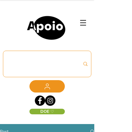
DOE ♡
Post