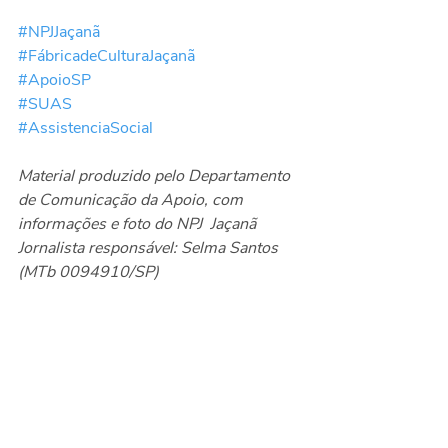
#NPJJaçanã
#FábricadeCulturaJaçanã
#ApoioSP
#SUAS
#AssistenciaSocial
Material produzido pelo Departamento 
de Comunicação da Apoio, com 
informações e foto do NPJ  Jaçanã
Jornalista responsável: Selma Santos 
(MTb 0094910/SP)
Eventos