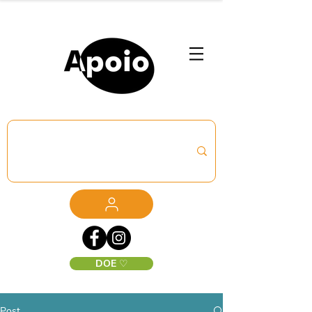
DOE ♡
Post