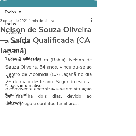
Todos
3 de set. de 2021
1 min de leitura
Todos
Nelson de Souza Oliveira
Diversos
— Saída Qualificada (CA
Editais/Vagas
Jaçanã)
Eventos
Saídas Qualificadas
Natural de Boquira (Bahia), Nelson de 
Souza Oliveira, 54 anos, vinculou-se ao 
Notícias
Centro de Acolhida (CA) Jaçanã no dia 
Lives
26 de maio deste ano. Segundo escuta, 
Artigos informativos
o convivente encontrava-se em situação 
Ação Social
de rua há dois dias, devido ao 
Habitação
desemprego e conflitos familiares.