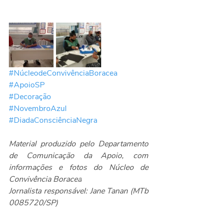
#NúcleodeConvivênciaBoracea
#ApoioSP
#Decoração
#NovembroAzul
#DiadaConsciênciaNegra
Material produzido pelo Departamento 
de Comunicação da Apoio, com 
informações e fotos do Núcleo de 
Convivência Boracea
Jornalista responsável: Jane Tanan (MTb 
0085720/SP)