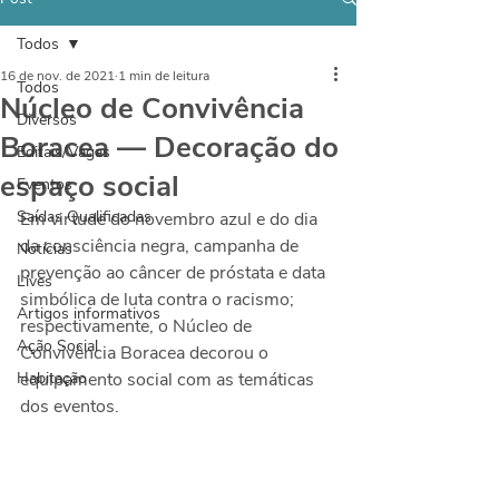
Todos
16 de nov. de 2021
1 min de leitura
Todos
Núcleo de Convivência
Diversos
Boracea — Decoração do
Editais/Vagas
espaço social
Eventos
Saídas Qualificadas
Em virtude do novembro azul e do dia 
da consciência negra, campanha de 
Notícias
prevenção ao câncer de próstata e data 
Lives
simbólica de luta contra o racismo; 
Artigos informativos
respectivamente, o Núcleo de 
Ação Social
Convivência Boracea decorou o 
Habitação
equipamento social com as temáticas 
dos eventos.