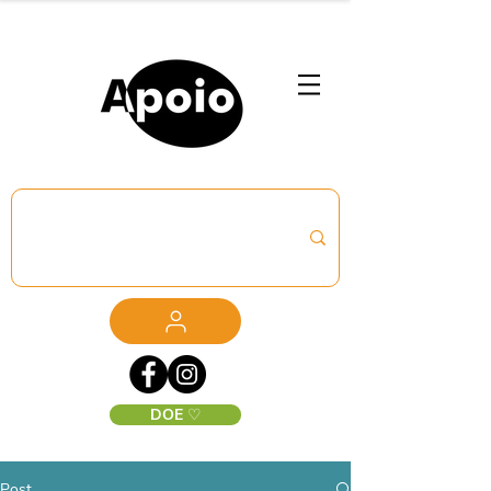
DOE ♡
Post