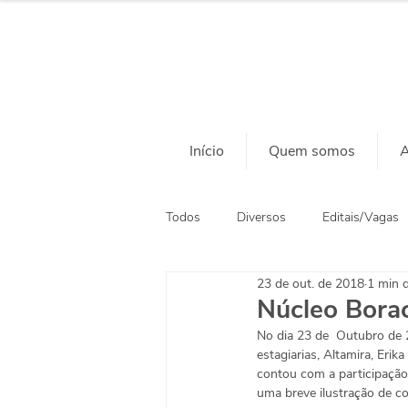
Início
Quem somos
A
Todos
Diversos
Editais/Vagas
23 de out. de 2018
1 min d
Ação Social
Habitação
Núcleo Bora
No dia 23 de  Outubro de 2
estagiarias, Altamira, Erik
contou com a participação
uma breve ilustração de 