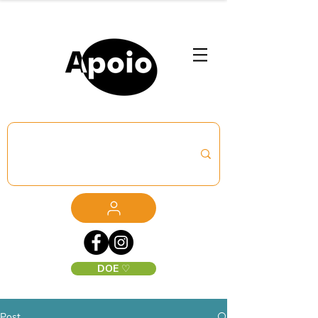
DOE ♡
Post