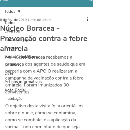
Todos
8 de fev. de 2019
1 min de leitura
Todos
Núcleo Boracea -
Diversos
Prevenção contra a febre
Editais/Vagas
amarela
Eventos
Saídas Qualificadas
No Núcleo Boracea recebemos a 
presença dos agentes de saúde que em 
Notícias
parceria com a APOIO realizaram a 
Lives
campanha da vacinação contra a febre 
Artigos informativos
amarela. Foram imunizados 30 
Ação Social
conviventes. 
Habitação
O objetivo desta visita foi a orientá-los 
sobre o que é, como se contamina, 
como se combate, e a aplicação da 
vacina. Tudo com intuito de que seja 