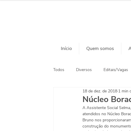
Início
Quem somos
A
Todos
Diversos
Editais/Vagas
18 de dez. de 2018
1 min d
Ação Social
Habitação
Núcleo Bora
A Assistente Social Selma,
atendidos no Núcleo Borac
Bruno nos proporcionaram 
construção do monumento e