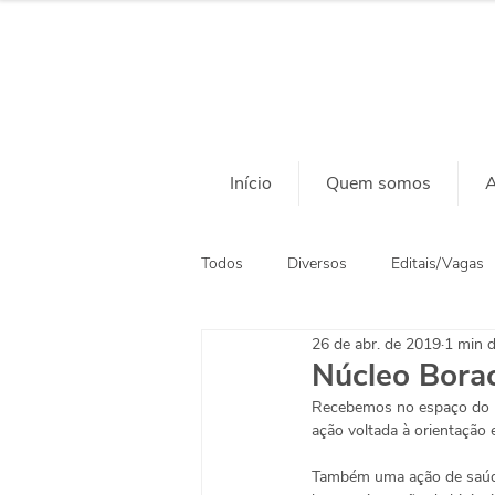
Início
Quem somos
A
Todos
Diversos
Editais/Vagas
26 de abr. de 2019
1 min d
Ação Social
Habitação
Núcleo Bora
Recebemos no espaço do Nú
ação voltada à orientação 
Também uma ação de saúde 