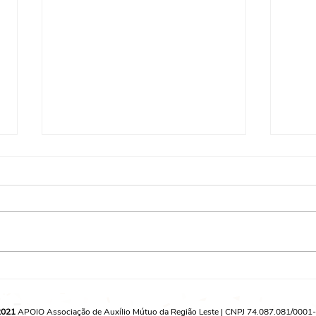
CA Santa Cecília realiza
CRPI
roda de conversa com
pale
acolhidos
Cult
2021
APOIO Associação de Auxílio Mútuo da Região Leste | CNPJ 74.087.081/0001