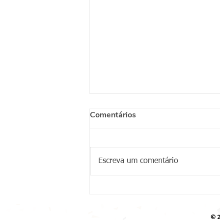
Comentários
Escreva um comentário
Conviventes do CA Jaçanã
recebem equipe do CRPIR
norte para palestra sobre
© 