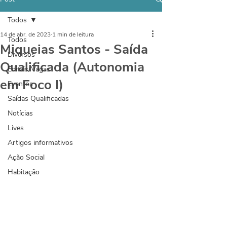
Todos
14 de abr. de 2023
1 min de leitura
Todos
Miqueias Santos - Saída
Diversos
Qualificada (Autonomia
Editais/Vagas
em Foco I)
Eventos
Saídas Qualificadas
Notícias
Lives
Artigos informativos
Ação Social
Habitação