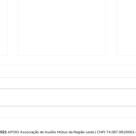
Sidnei Lucio de Brito - Saída
Joce
Qualificada (CA Jaçanã)
Saíd
Jaça
2021
APOIO Associação de Auxílio Mútuo da Região Leste | CNPJ 74.087.081/0001