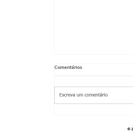
Comentários
Escreva um comentário
Marcello Ferreira Gritti -
Saída Qualificada (CA
Jaçanã)
© 