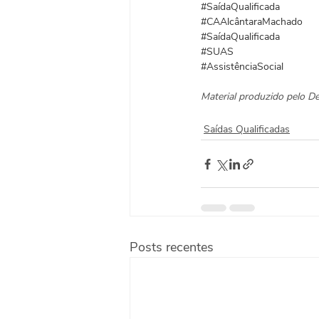
#SaídaQualificada
#CAAlcântaraMachado
#SaídaQualificada
#SUAS
#AssistênciaSocial
Material produzido pelo 
Saídas Qualificadas
Posts recentes