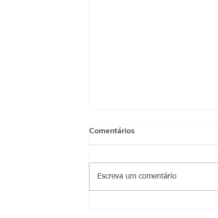
Comentários
Escreva um comentário
Marcello Ferreira Gritti -
Saída Qualificada (CA