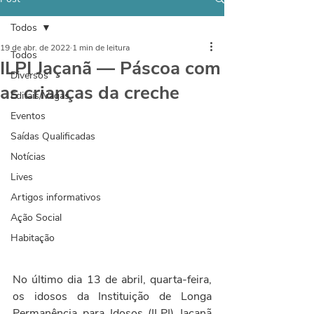
Todos
19 de abr. de 2022
1 min de leitura
Todos
ILPI Jaçanã — Páscoa com
Diversos
as crianças da creche
Editais/Vagas
Eventos
Saídas Qualificadas
Notícias
Lives
Artigos informativos
Ação Social
Habitação
No último dia 13 de abril, quarta-feira, 
os idosos da Instituição de Longa 
Permanência para Idosos (ILPI) Jaçanã 