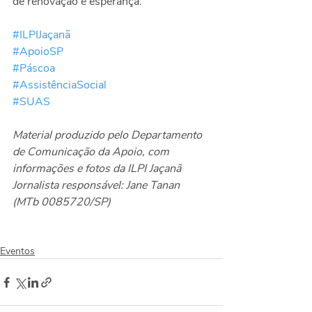
de renovação e esperança.
#ILPIJaçanã
#ApoioSP
#Páscoa
#AssistênciaSocial
#SUAS
Material produzido pelo Departamento 
de Comunicação da Apoio, com 
informações e fotos da ILPI Jaçanã
Jornalista responsável: Jane Tanan 
(MTb 0085720/SP)
Eventos