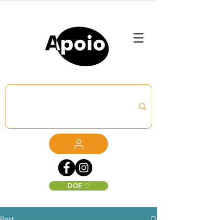
DOE ♡
Post