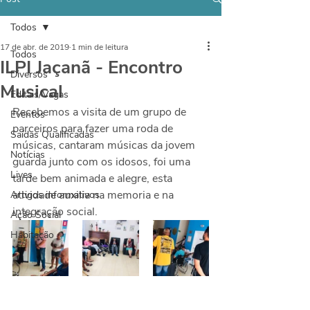
Todos
17 de abr. de 2019
1 min de leitura
Todos
ILPI Jaçanã - Encontro
Diversos
Musical
Editais/Vagas
Recebemos a visita de um grupo de 
Eventos
parceiros para fazer uma roda de 
Saídas Qualificadas
músicas, cantaram músicas da jovem 
Notícias
guarda junto com os idosos, foi uma 
Lives
tarde bem animada e alegre, esta 
atividade auxilia na memoria e na 
Artigos informativos
integração social.
Ação Social
Habitação