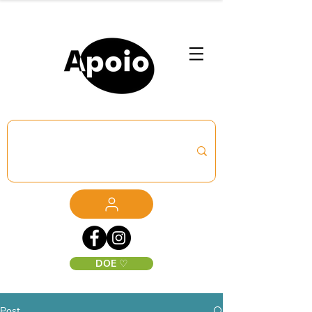
DOE ♡
Post