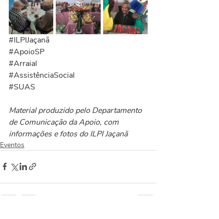
#ILPIJaçanã
#ApoioSP
#Arraial
#AssistênciaSocial
#SUAS
Material produzido pelo Departamento 
de Comunicação da Apoio, com 
informações e fotos do ILPI Jaçanã
Eventos