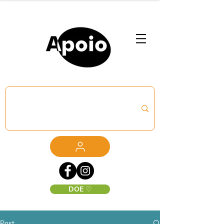
DOE ♡
Post