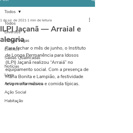
Todos
1 de jul. de 2021
1 min de leitura
Todos
ILPI Jaçanã — Arraial e
Diversos
alegria
Editais/Vagas
Para fechar o mês de junho, o Instituto 
Eventos
de Longa Permanência para Idosos 
Saídas Qualificadas
(ILPI) Jaçanã realizou “Arraiá” no 
Notícias
equipamento social. Com a presença de 
Lives
Maria Bonita e Lampião, a festividade 
teve muita música e comida típicas.
Artigos informativos
Ação Social
Habitação