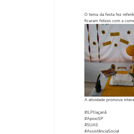
O tema da festa fez referê
ficaram felizes com a co
A atividade promove intera
#ILPIJaçanã
#ApoioSP
#SUAS
#AssistênciaSocial