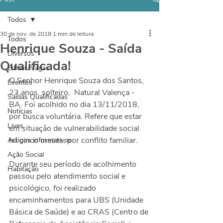
Todos
30 de nov. de 2018
1 min de leitura
Todos
Henrique Souza - Saída
Diversos
Qualificada!
Editais/Vagas
O Senhor Henrique Souza dos Santos, 
Eventos
23 anos, solteiro,  Natural Valença - 
Saídas Qualificadas
BA. Foi acolhido no dia 13/11/2018, 
Notícias
por busca voluntária. Refere que estar 
Lives
em situação de vulnerabilidade social 
há cinco meses, por conflito familiar.
Artigos informativos
Ação Social
Durante seu período de acolhimento 
Habitação
passou pelo atendimento social e 
psicológico, foi realizado 
encaminhamentos para UBS (Unidade 
Básica de Saúde) e ao CRAS (Centro de 