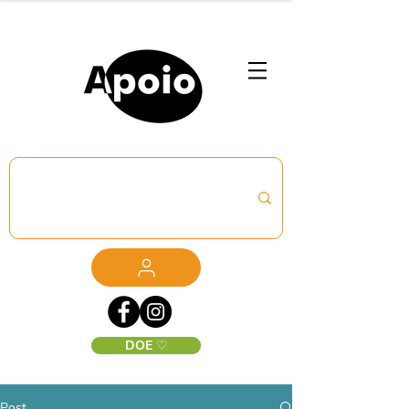
DOE ♡
Post