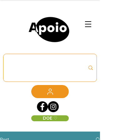
DOE ♡
Post