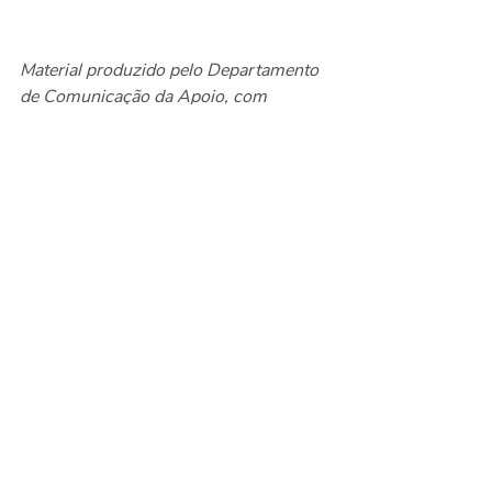
Material produzido pelo Departamento 
de Comunicação da Apoio, com 
informações do Grupo de Assistentes 
da APOIO
Jornalista responsável: Jane Tanan 
(MTb 0085720/SP)  
Notícias
Eventos
Posts recentes
Ver tudo