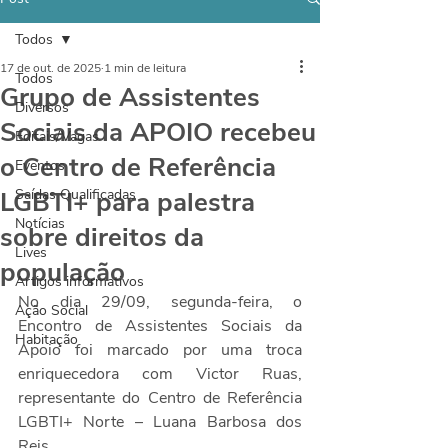
Todos
17 de out. de 2025
1 min de leitura
Todos
Grupo de Assistentes
Diversos
Sociais da APOIO recebeu
Editais/Vagas
o Centro de Referência
Eventos
LGBTI+ para palestra
Saídas Qualificadas
Notícias
sobre direitos da
Lives
população
Artigos informativos
No dia 29/09, segunda-feira, o 
Ação Social
Encontro de Assistentes Sociais da 
Habitação
Apoio foi marcado por uma troca 
enriquecedora com Victor Ruas, 
representante do Centro de Referência 
LGBTI+ Norte – Luana Barbosa dos 
Reis.