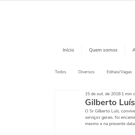
Início
Quem somos
A
Todos
Diversos
Editais/Vagas
15 de out. de 2018
1 min d
Ação Social
Habitação
Gilberto Luís
O Sr Gilberto Luís, conviv
serviços gerais, foi enca
mesmo e na presente data 