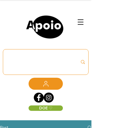
DOE ♡
Post