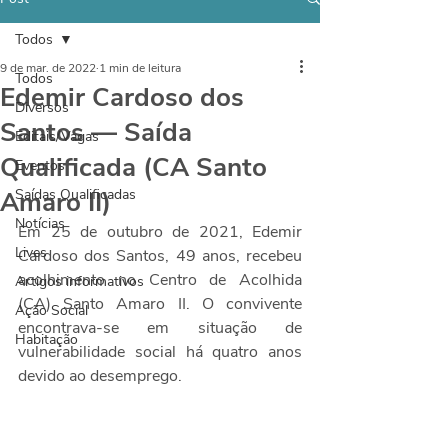
Todos
9 de mar. de 2022
1 min de leitura
Todos
Edemir Cardoso dos
Diversos
Santos — Saída
Editais/Vagas
Qualificada (CA Santo
Eventos
Amaro II)
Saídas Qualificadas
Notícias
Em 25 de outubro de 2021, Edemir 
Lives
Cardoso dos Santos, 49 anos, recebeu 
acolhimento no Centro de Acolhida 
Artigos informativos
(CA) Santo Amaro II. O convivente 
Ação Social
encontrava-se em situação de 
Habitação
vulnerabilidade social há quatro anos 
devido ao desemprego.