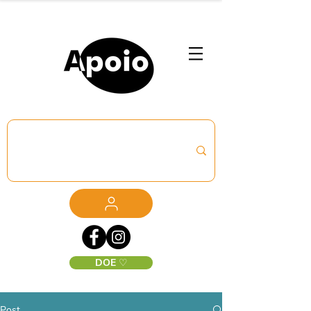
DOE ♡
Post