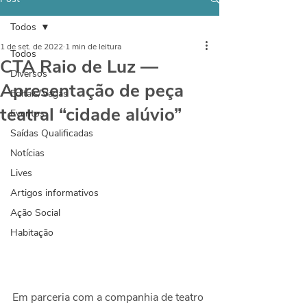
Todos
1 de set. de 2022
1 min de leitura
Todos
CTA Raio de Luz —
Diversos
Apresentação de peça
Editais/Vagas
teatral “cidade alúvio”
Eventos
Saídas Qualificadas
Notícias
Lives
Artigos informativos
Ação Social
Habitação
Em parceria com a companhia de teatro 