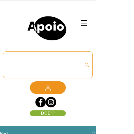
DOE ♡
Post