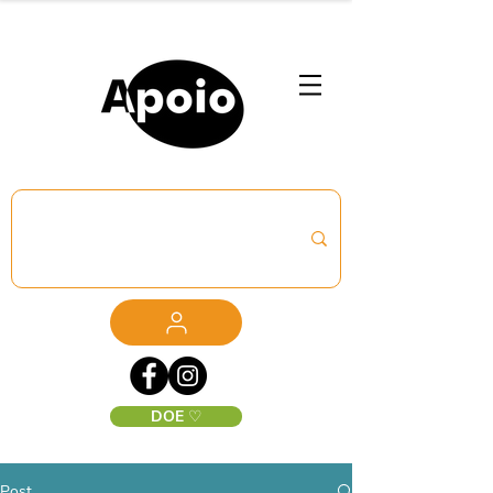
DOE ♡
Post