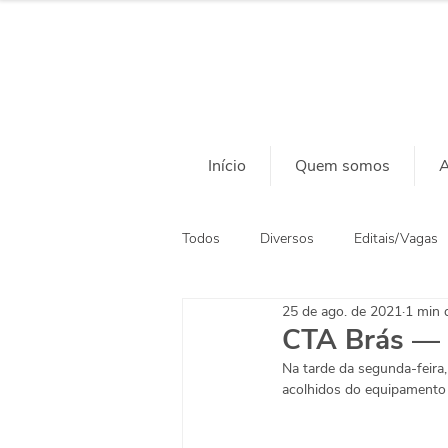
Início
Quem somos
A
Todos
Diversos
Editais/Vagas
25 de ago. de 2021
1 min d
Ação Social
Habitação
CTA Brás — 
Na tarde da segunda-feira
acolhidos do equipamento s