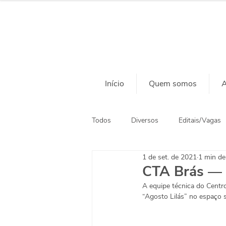
Início
Quem somos
A
Todos
Diversos
Editais/Vagas
1 de set. de 2021
1 min de 
Ação Social
Habitação
CTA Brás — 
A equipe técnica do Centr
“Agosto Lilás” no espaço s