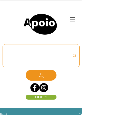
DOE ♡
Post