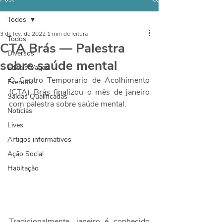
Todos
3 de fev. de 2022
1 min de leitura
Todos
CTA Brás — Palestra
Diversos
sobre saúde mental
Editais/Vagas
O Centro Temporário de Acolhimento 
Eventos
(CTA) Brás finalizou o mês de janeiro 
Saídas Qualificadas
com palestra sobre saúde mental.
Notícias
Lives
Artigos informativos
Ação Social
Habitação
Tradicionalmente, janeiro é conhecido 