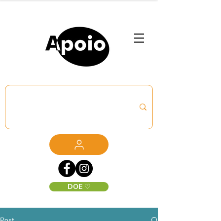
DOE ♡
Post