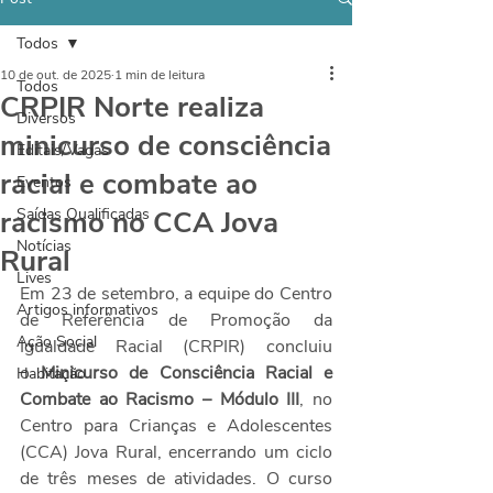
Todos
10 de out. de 2025
1 min de leitura
Todos
CRPIR Norte realiza
Diversos
minicurso de consciência
Editais/Vagas
racial e combate ao
Eventos
racismo no CCA Jova
Saídas Qualificadas
Notícias
Rural
Lives
Em 23 de setembro, a equipe do Centro 
Artigos informativos
de Referência de Promoção da 
Ação Social
Igualdade Racial (CRPIR) concluiu 
o 
Minicurso de Consciência Racial e 
Habitação
Combate ao Racismo – Módulo III
, no 
Centro para Crianças e Adolescentes 
(CCA) Jova Rural, encerrando um ciclo 
de três meses de atividades. O curso 