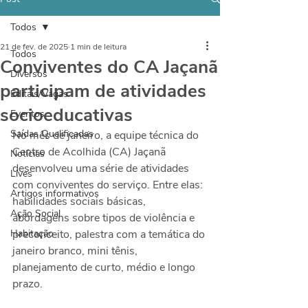
Todos
21 de fev. de 2025
1 min de leitura
Todos
Conviventes do CA Jaçanã
Diversos
participam de atividades
Editais/Vagas
socioeducativas
Eventos
Saídas Qualificadas
No mês de janeiro, a equipe técnica do 
Centro de Acolhida (CA) Jaçanã 
Notícias
desenvolveu uma série de atividades 
Lives
com conviventes do serviço. Entre elas: 
Artigos informativos
habilidades sociais básicas, 
Ação Social
abordagens sobre tipos de violência e 
Habitação
preconceito, palestra com a temática do 
janeiro branco, mini tênis, 
planejamento de curto, médio e longo 
prazo.