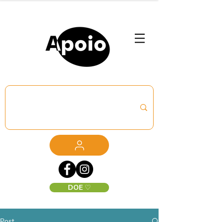
DOE ♡
Post