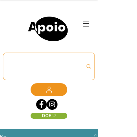
DOE ♡
Post