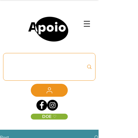
DOE ♡
Post