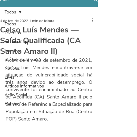
Todos
4 de fev. de 2022
1 min de leitura
Todos
Celso Luís Mendes —
Diversos
Saída Qualificada (CA
Editais/Vagas
Santo Amaro II)
Eventos
Saídas Qualificadas
Acolhido em 03 de setembro de 2021, 
Celso Luís Mendes encontrava-se em 
Notícias
situação de vulnerabilidade social há 
Lives
três anos devido ao desemprego. O 
Artigos informativos
convivente foi encaminhado ao Centro 
Ação Social
de Acolhida (CA) Santo Amaro II pelo 
Habitação
Centro de Referência Especializado para 
População em Situação de Rua (Centro 
POP) Santo Amaro.