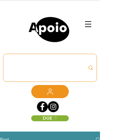
DOE ♡
Post