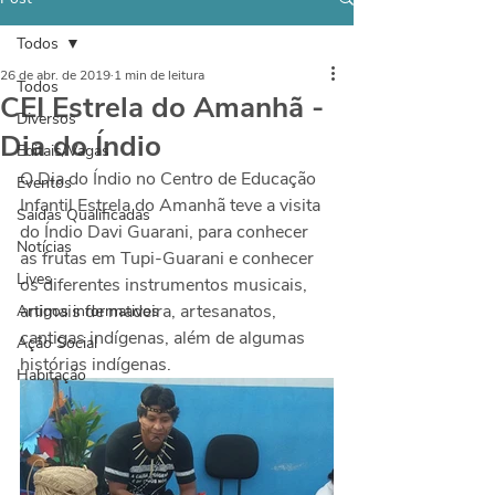
Todos
26 de abr. de 2019
1 min de leitura
Todos
CEI Estrela do Amanhã -
Diversos
Dia do Índio
Editais/Vagas
O Dia do Índio no Centro de Educação 
Eventos
Infantil Estrela do Amanhã teve a visita 
Saídas Qualificadas
do Índio Davi Guarani, para conhecer 
Notícias
as frutas em Tupi-Guarani e conhecer 
Lives
os diferentes instrumentos musicais, 
animais de madeira, artesanatos, 
Artigos informativos
cantigas indígenas, além de algumas 
Ação Social
histórias indígenas.
Habitação