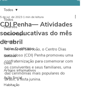
Todos
5 de jul. de 2023
1 min de leitura
Todos
CDI Penha— Atividades
Diversos
socioeducativas do mês
Editais/Vagas
de abril
Eventos
Saídas Qualificadas
No mês de São João, o Centro Dias 
para Idoso (CDI) Penha promoveu uma 
Notícias
confraternização para comemorar com 
Lives
os conviventes e seus familiares, uma 
Artigos informativos
das cerimônias mais populares do 
Ação Social
Brasil, a festa junina. 
Habitação