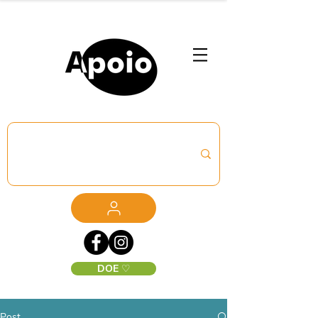
DOE ♡
Post