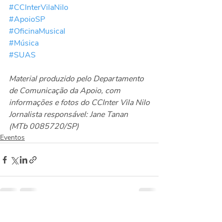
#CCInterVilaNilo
#ApoioSP
#OficinaMusical
#Música
#SUAS
Material produzido pelo Departamento 
de Comunicação da Apoio, com 
informações e fotos do CCInter Vila Nilo
Jornalista responsável: Jane Tanan 
(MTb 0085720/SP)
Eventos
Posts recentes
Ver tudo