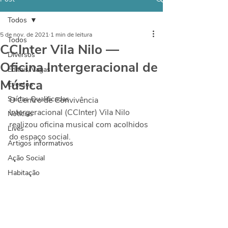
Todos
5 de nov. de 2021
1 min de leitura
Todos
CCInter Vila Nilo —
Diversos
Oficina Intergeracional de
Editais/Vagas
Música
Eventos
Saídas Qualificadas
O Centro de Convivência 
Intergeracional (CCInter) Vila Nilo 
Notícias
realizou oficina musical com acolhidos 
Lives
do espaço social.
Artigos informativos
Ação Social
Habitação