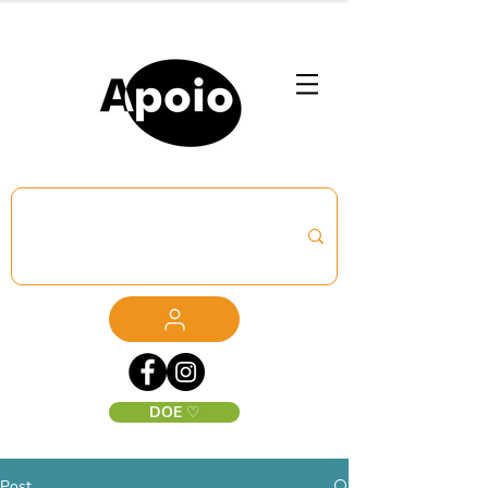
DOE ♡
Post