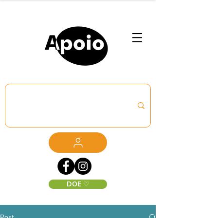
DOE ♡
Post