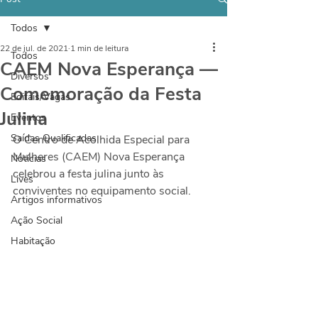
Todos
22 de jul. de 2021
1 min de leitura
Todos
CAEM Nova Esperança —
Diversos
Comemoração da Festa
Editais/Vagas
Julina
Eventos
Saídas Qualificadas
O Centro de Acolhida Especial para 
Mulheres (CAEM) Nova Esperança 
Notícias
celebrou a festa julina junto às 
Lives
conviventes no equipamento social.
Artigos informativos
Ação Social
Habitação