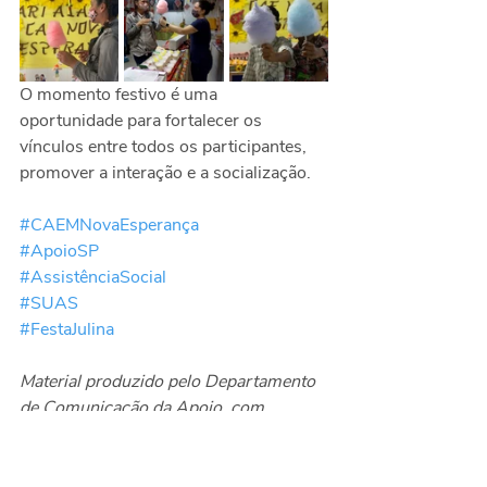
O momento festivo é uma 
oportunidade para fortalecer os 
vínculos entre todos os participantes, 
promover a interação e a socialização.
#CAEMNovaEsperança
#ApoioSP
#AssistênciaSocial
#SUAS
#FestaJulina
Material produzido pelo Departamento 
de Comunicação da Apoio, com 
informações e fotos do CAEM Nova 
Esperança
Eventos