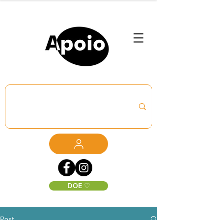
DOE ♡
Post