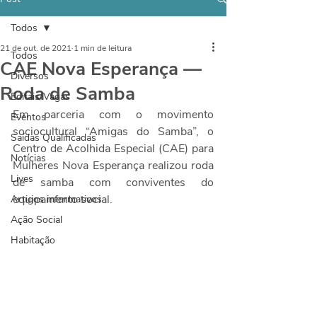
Todos
21 de out. de 2021
1 min de leitura
Todos
CAE Nova Esperança —
Diversos
Roda de Samba
Editais/Vagas
Em parceria com o movimento 
Eventos
sociocultural “Amigas do Samba”, o 
Saídas Qualificadas
Centro de Acolhida Especial (CAE) para 
Notícias
Mulheres Nova Esperança realizou roda 
Lives
de samba com conviventes do 
equipamento social.
Artigos informativos
Ação Social
Habitação