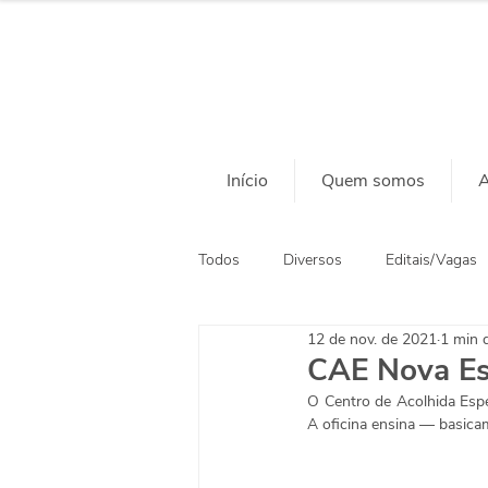
Início
Quem somos
A
Todos
Diversos
Editais/Vagas
12 de nov. de 2021
1 min d
Ação Social
Habitação
CAE Nova Es
O Centro de Acolhida Espec
A oficina ensina — basica