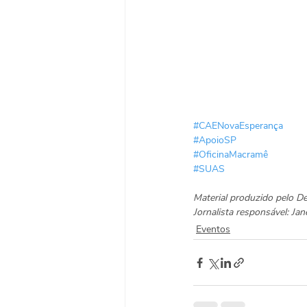
#CAENovaEsperança
#ApoioSP
#OficinaMacramê
#SUAS
Material produzido pelo 
Jornalista responsável: J
Eventos