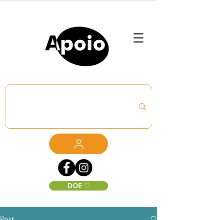
DOE ♡
Post