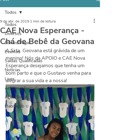
Todos
9 de abr. de 2019
1 min de leitura
Todos
CAE Nova Esperança -
Diversos
Chá de Bebê da Geovana
Editais/Vagas
A Srta. Geovana está grávida de um 
Eventos
menino! Nós da APOIO e CAE Nova 
Saídas Qualificadas
Esperança desejamos que tenha um 
Notícias
bom parto e que o Gustavo venha para 
Lives
alegrar a sua vida e a nossa!
Artigos informativos
Ação Social
Habitação